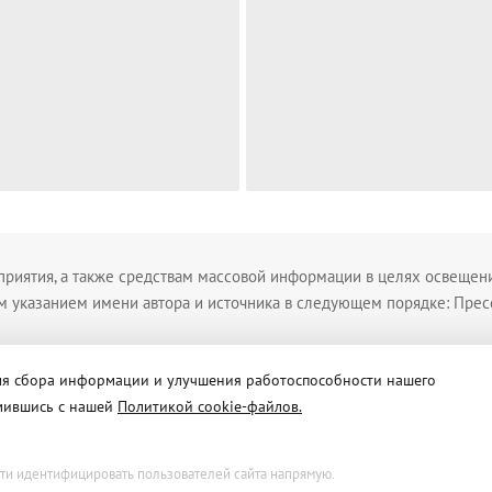
приятия, а также средствам массовой информации в целях освещен
м указанием имени автора и источника в следующем порядке: Прес
ования материалов сайта
для сбора информации и улучшения работоспособности нашего
омившись с нашей
Политикой cookie-файлов.
ти идентифицировать пользователей сайта напрямую.