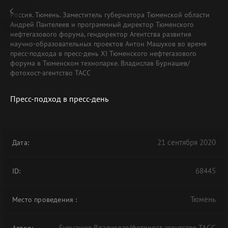
Россия. Тюмень. Заместитель губернатора Тюменской области
Андрей Пантелеев и программный директор Тюменского
нефтегазового форума, гендиректор Агентства развития
научно-образовательных проектов Антон Машуков во время
пресс-подхода в пресс-день XI Тюменского нефтегазового
форума в Тюменском технопарке. Владислав Бурнашев/
фотохост-агентство ТАСС
Пресс-подход в пресс-день
21 сентября 2020
Дата:
68445
ID:
Тюмень
Место проведения
:
Бурнашев Владислав/фотохост-агентство ТАСС