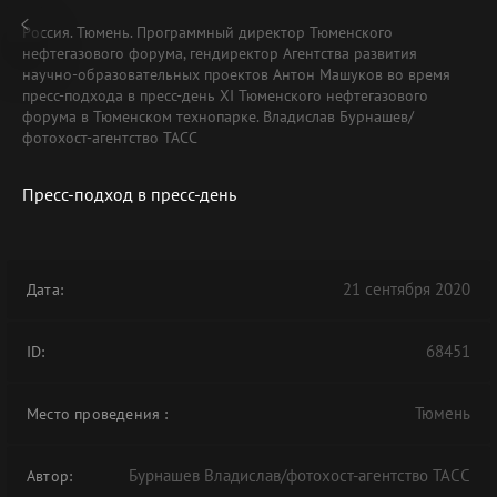
Россия. Тюмень. Программный директор Тюменского
нефтегазового форума, гендиректор Агентства развития
научно-образовательных проектов Антон Машуков во время
пресс-подхода в пресс-день XI Тюменского нефтегазового
форума в Тюменском технопарке. Владислав Бурнашев/
фотохост-агентство ТАСС
Пресс-подход в пресс-день
21 сентября 2020
Дата:
68451
ID:
Тюмень
Место проведения
:
Бурнашев Владислав/фотохост-агентство ТАСС
Автор: