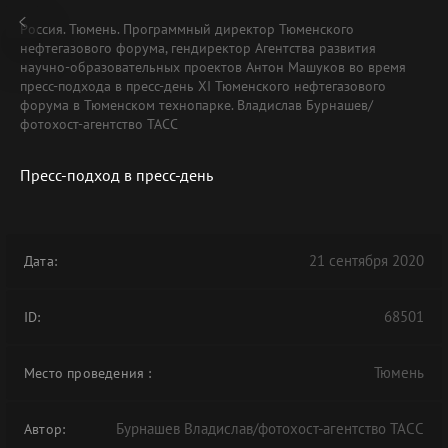
Россия. Тюмень. Программный директор Тюменского
нефтегазового форума, гендиректор Агентства развития
научно-образовательных проектов Антон Машуков во время
пресс-подхода в пресс-день XI Тюменского нефтегазового
форума в Тюменском технопарке. Владислав Бурнашев/
фотохост-агентство ТАСС
Пресс-подход в пресс-день
21 сентября 2020
Дата:
68501
ID:
Тюмень
Место проведения
:
Бурнашев Владислав/фотохост-агентство ТАСС
Автор: