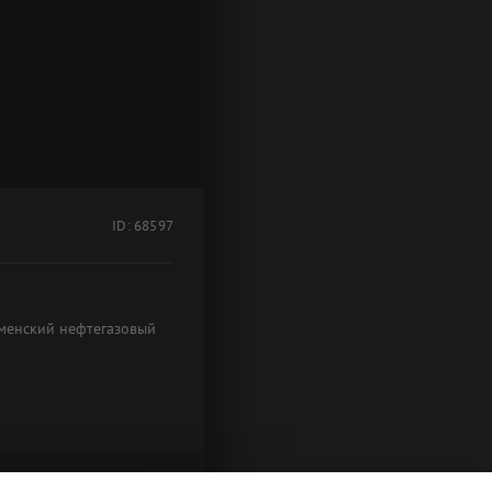
ID: 68597
юменский нефтегазовый