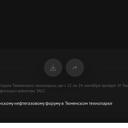
итории Тюменского технопарка, где с 22 по 24 сентября пройдет XI Т
фотохост-агентство ТАСС
нскому нефтегазовому форуму в Тюменском технопарке