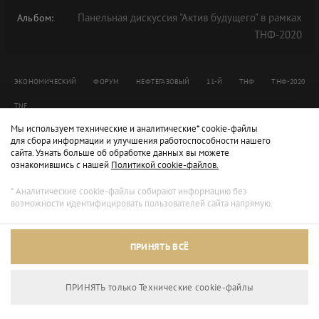
Панельная дискуссия "Актив будущего" в рамках
Альбом:
ТНФ-2020
ЭКОНОМИЧЕСКИЙ
ФОРУМ
НЕФТЕГАЗОВЫЙ
11-Й
ТНФ
ТНФ-2020
TNF
Мы используем технические и аналитические* cookie-файлы
для сбора информации и улучшения работоспособности нашего
сайта. Узнать больше об обработке данных вы можете
ознакомившись с нашей
Политикой cookie-файлов.
* Аналитические cookie-файлы собирают информацию без
возможности идентифицировать пользователей сайта напрямую.
ПРИНЯТЬ ВСЁ
ПРИНЯТЬ только Технические сookie-файлы