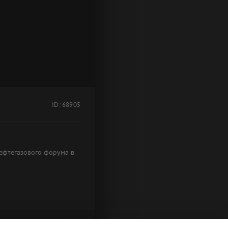
ID: 68905
нефтегазового форума в