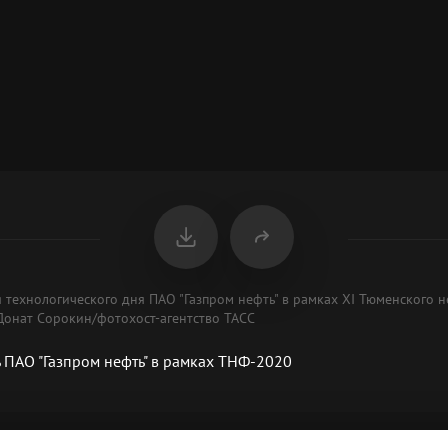
я технологического дня ПАО "Газпром нефть" в рамках XI Тюменского 
Донат Сорокин/фотохост-агентство ТАСС
 ПАО "Газпром нефть" в рамках ТНФ-2020