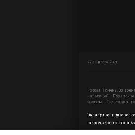
22 сентября 2020
Россия. Тюмень. Во врем
инноваций = Парк техно
форума в Тюменском тех
Экспертно-технически
нефтегазовой эконом