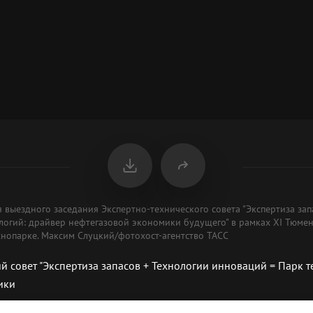
я выездного заседания Экспертно-технического совета "Экспертиза зап
логий: драйвер нефтегазовой экономики будущего" в рамках XI Тюмен
нопарке. Максим Слуцкий/фотохост-агентство ТАСС
й совет "Экспертиза запасов + Технологии инноваций = Парк 
ики