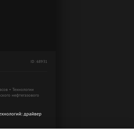
ID: 68931
асов + Технологии
ского нефтегазового
технологий: драйвер