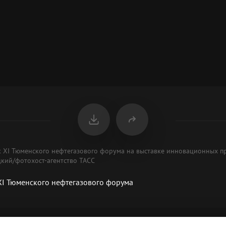
ик XI Тюменского нефтегазового форума на выставке инновационных п
цкий/фотохост-агентство ТАСС
XI Тюменского нефтегазового форума