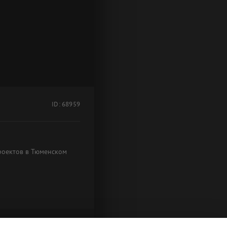
ID: 68959
роектов в Тюменском