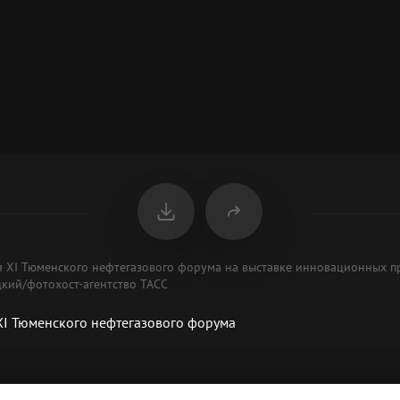
мя XI Тюменского нефтегазового форума на выставке инновационных 
цкий/фотохост-агентство ТАСС
XI Тюменского нефтегазового форума