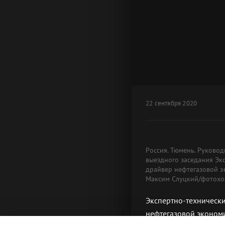
22 сентября 2020
Россия. Тюмень. Руковод
выездного заседания Экс
драйвер нефтегазовой э
Максим Слуцкий/фотохос
Экспертно-технически
нефтегазовой эконом