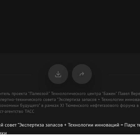
итель проекта "Палеозой" Технологического центра "Бажен" Павел Вер
пертно-технического совета "Экспертиза запасов + Технологии иннова
кономики будущего" в рамках XI Тюменского нефтегазового форума в
т-агентство ТАСС
й совет "Экспертиза запасов + Технологии инноваций = Парк 
ики