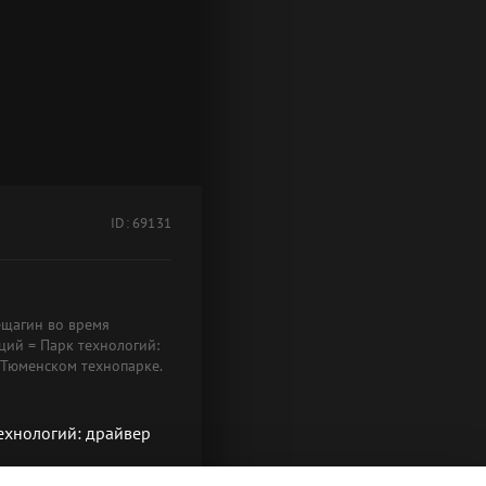
ID: 69131
ещагин во время
ций = Парк технологий:
 Тюменском технопарке.
технологий: драйвер