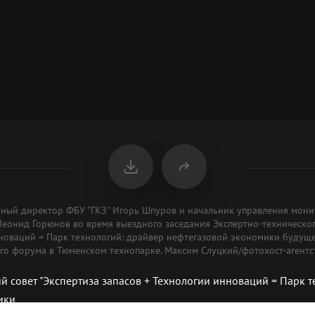
льный директор ФБУ "ГКЗ" Игорь Шпуров и начальник управления монит
Леонид Горюнов во время выездного заседания Экспертно-техническог
нноваций = Парк технологий: драйвер нефтегазовой экономики будущег
го форума в Тюменском технопарке. Максим Слуцкий/фотохост-агентс
й совет "Экспертиза запасов + Технологии инноваций = Парк 
ики