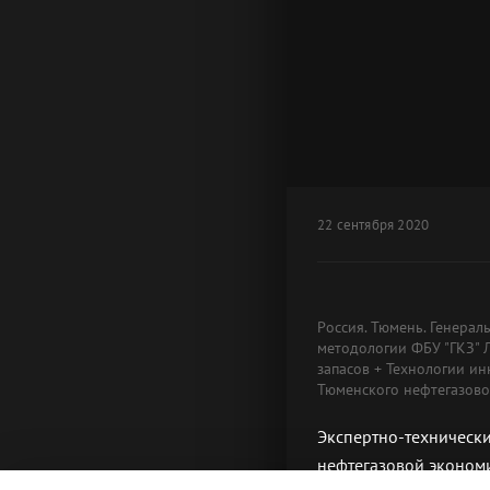
22 сентября 2020
Россия. Тюмень. Генера
методологии ФБУ "ГКЗ" 
запасов + Технологии и
Тюменского нефтегазово
Экспертно-технически
нефтегазовой эконом