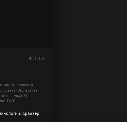
ID: 69135
оринга, анализа и
о совета "Экспертиза
о" в рамках XI
тво ТАСС
технологий: драйвер