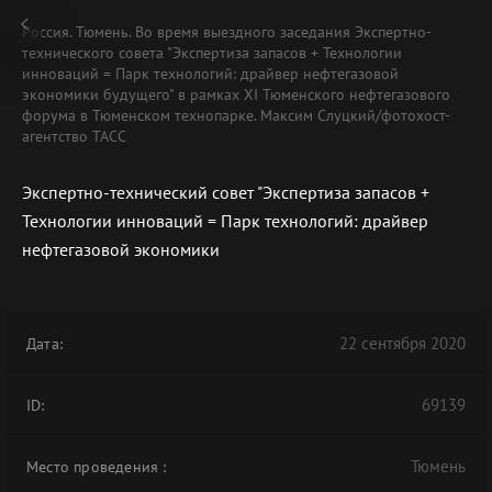
Россия. Тюмень. Во время выездного заседания Экспертно-
технического совета "Экспертиза запасов + Технологии
инноваций = Парк технологий: драйвер нефтегазовой
экономики будущего" в рамках XI Тюменского нефтегазового
форума в Тюменском технопарке. Максим Слуцкий/фотохост-
агентство ТАСС
Экспертно-технический совет "Экспертиза запасов +
Технологии инноваций = Парк технологий: драйвер
нефтегазовой экономики
22 сентября 2020
Дата:
69139
ID:
Тюмень
Место проведения
: