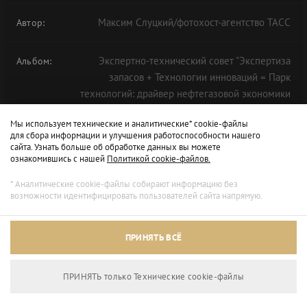
Максим Слуцкий/фотохост-агентство ТАСС
Автор:
Экспертно-технический совет "Экспертиза
Альбом:
запасов + Технологии инноваций = Парк
технологий: драйвер нефтегазовой экономики
будущего" в рамках ТНФ-2020
Мы используем технические и аналитические* cookie-файлы
для сбора информации и улучшения работоспособности нашего
сайта. Узнать больше об обработке данных вы можете
ознакомившись с нашей
Политикой cookie-файлов.
* Аналитические cookie-файлы собирают информацию без
возможности идентифицировать пользователей сайта напрямую.
ПРИНЯТЬ ВСЁ
ПРИНЯТЬ только Технические сookie-файлы