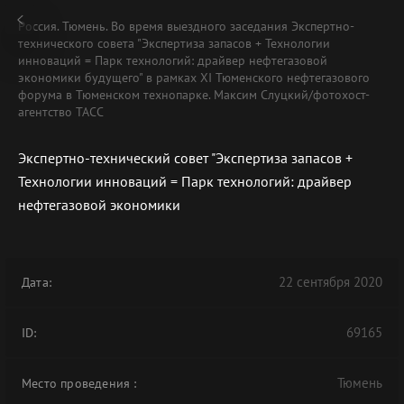
Россия. Тюмень. Во время выездного заседания Экспертно-
технического совета "Экспертиза запасов + Технологии
инноваций = Парк технологий: драйвер нефтегазовой
экономики будущего" в рамках XI Тюменского нефтегазового
форума в Тюменском технопарке. Максим Слуцкий/фотохост-
агентство ТАСС
Экспертно-технический совет "Экспертиза запасов +
Технологии инноваций = Парк технологий: драйвер
нефтегазовой экономики
22 сентября 2020
Дата:
69165
ID:
Тюмень
Место проведения
: