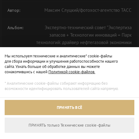
Максим Слуцкий/фотохост-агентство ТАСС
Автор:
Экспертно-технический совет "Экспертиза
Альбом:
запасов + Технологии инноваций = Парк
технологий: драйвер нефтегазовой экономики
будущего" в рамках ТНФ-2020
Мы используем технические и аналитические* cookie-файлы
для сбора информации и улучшения работоспособности нашего
сайта. Узнать больше об обработке данных вы можете
ознакомившись с нашей
Политикой cookie-файлов.
* Аналитические cookie-файлы собирают информацию без
возможности идентифицировать пользователей сайта напрямую.
ПРИНЯТЬ ВСЁ
ПРИНЯТЬ только Технические сookie-файлы