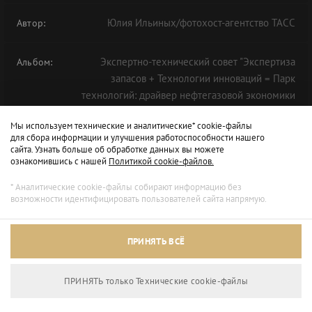
Юлия Ильиных/фотохост-агентство ТАСС
Автор:
Экспертно-технический совет "Экспертиза
Альбом:
запасов + Технологии инноваций = Парк
технологий: драйвер нефтегазовой экономики
будущего" в рамках ТНФ-2020
Мы используем технические и аналитические* cookie-файлы
для сбора информации и улучшения работоспособности нашего
сайта. Узнать больше об обработке данных вы можете
ознакомившись с нашей
Политикой cookie-файлов.
* Аналитические cookie-файлы собирают информацию без
возможности идентифицировать пользователей сайта напрямую.
ПРИНЯТЬ ВСЁ
ПРИНЯТЬ только Технические сookie-файлы