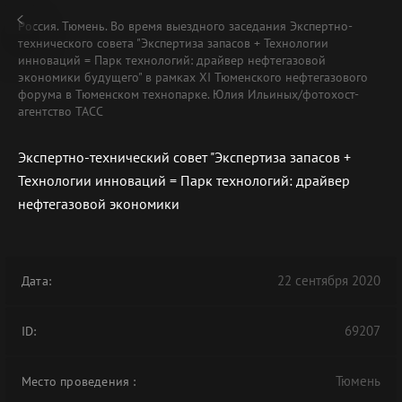
Россия. Тюмень. Во время выездного заседания Экспертно-
технического совета "Экспертиза запасов + Технологии
инноваций = Парк технологий: драйвер нефтегазовой
экономики будущего" в рамках XI Тюменского нефтегазового
форума в Тюменском технопарке. Юлия Ильиных/фотохост-
агентство ТАСС
Экспертно-технический совет "Экспертиза запасов +
Технологии инноваций = Парк технологий: драйвер
нефтегазовой экономики
22 сентября 2020
Дата:
69207
ID:
Тюмень
Место проведения
: