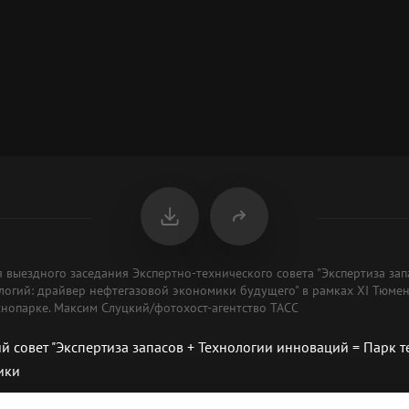
я выездного заседания Экспертно-технического совета "Экспертиза зап
логий: драйвер нефтегазовой экономики будущего" в рамках XI Тюмен
нопарке. Максим Слуцкий/фотохост-агентство ТАСС
й совет "Экспертиза запасов + Технологии инноваций = Парк 
ики