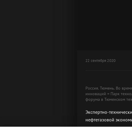
22 сентября 2020
Россия. Тюмень. Во врем
инноваций = Парк техно
форума в Тюменском тех
Экспертно-технически
нефтегазовой эконом