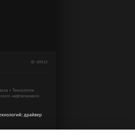
ID: 69315
асов + Технологии
ского нефтегазового
технологий: драйвер