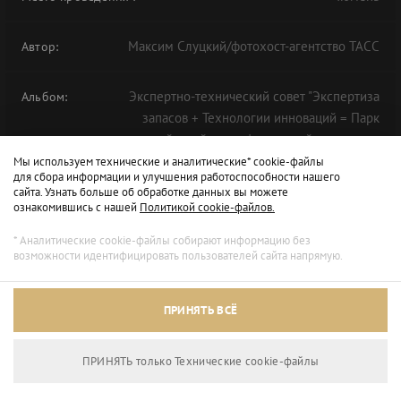
Максим Слуцкий/фотохост-агентство ТАСС
Автор:
Экспертно-технический совет "Экспертиза
Альбом:
запасов + Технологии инноваций = Парк
технологий: драйвер нефтегазовой экономики
будущего" в рамках ТНФ-2020
Мы используем технические и аналитические* cookie-файлы
для сбора информации и улучшения работоспособности нашего
сайта. Узнать больше об обработке данных вы можете
ознакомившись с нашей
Политикой cookie-файлов.
* Аналитические cookie-файлы собирают информацию без
возможности идентифицировать пользователей сайта напрямую.
ПРИНЯТЬ ВСЁ
ПРИНЯТЬ только Технические сookie-файлы