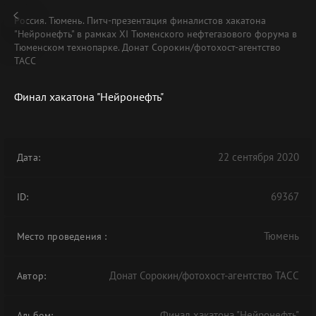
Россия. Тюмень. Питч-презентация финалистов хакатона
"Нейронефть" в рамках XI Тюменского нефтегазового форума в
Тюменском технопарке. Донат Сорокин/фотохост-агентство
ТАСС
Финал хакатона "Нейронефть"
22 сентября 2020
Дата:
69367
ID:
Тюмень
Место проведения
:
Донат Сорокин/фотохост-агентство ТАСС
Автор:
Финал хакатона "Нейронефть"
Альбом: