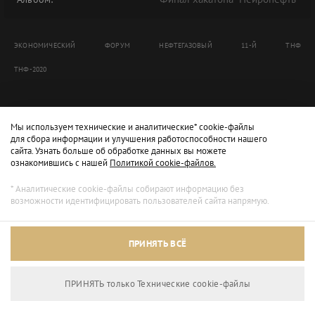
ЭКОНОМИЧЕСКИЙ
ФОРУМ
НЕФТЕГАЗОВЫЙ
11-Й
ТНФ
ТНФ-2020
Мы используем технические и аналитические* cookie-файлы
для сбора информации и улучшения работоспособности нашего
сайта. Узнать больше об обработке данных вы можете
ознакомившись с нашей
Политикой cookie-файлов.
* Аналитические cookie-файлы собирают информацию без
возможности идентифицировать пользователей сайта напрямую.
ПРИНЯТЬ ВСЁ
ПРИНЯТЬ только Технические сookie-файлы