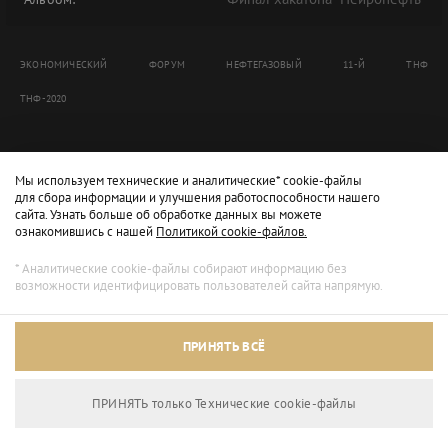
ЭКОНОМИЧЕСКИЙ
ФОРУМ
НЕФТЕГАЗОВЫЙ
11-Й
ТНФ
ТНФ-2020
Мы используем технические и аналитические* cookie-файлы
для сбора информации и улучшения работоспособности нашего
сайта. Узнать больше об обработке данных вы можете
ознакомившись с нашей
Политикой cookie-файлов.
* Аналитические cookie-файлы собирают информацию без
возможности идентифицировать пользователей сайта напрямую.
ПРИНЯТЬ ВСЁ
ПРИНЯТЬ только Технические сookie-файлы