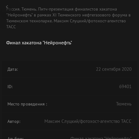
Россия. Тюмень. Питч-презентация финалистов хакатона
"Нейронефть" в рамках XI Тюменского нефтегазового форума в
Тюменском технопарке. Максим Слуцкий/фотохост-агентство
ТАСС
Финал хакатона "Нейронефть"
22 сентября 2020
Дата:
69401
ID:
Тюмень
Место проведения
:
Максим Слуцкий/фотохост-агентство ТАСС
Автор:
Финал хакатона "Нейронефть"
Альбом: