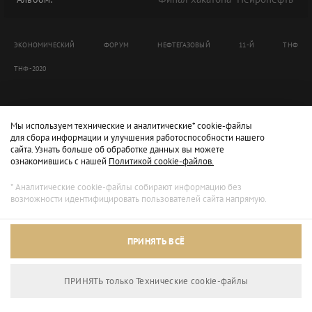
ЭКОНОМИЧЕСКИЙ
ФОРУМ
НЕФТЕГАЗОВЫЙ
11-Й
ТНФ
ТНФ-2020
Мы используем технические и аналитические* cookie-файлы
для сбора информации и улучшения работоспособности нашего
сайта. Узнать больше об обработке данных вы можете
ознакомившись с нашей
Политикой cookie-файлов.
* Аналитические cookie-файлы собирают информацию без
возможности идентифицировать пользователей сайта напрямую.
ПРИНЯТЬ ВСЁ
ПРИНЯТЬ только Технические сookie-файлы