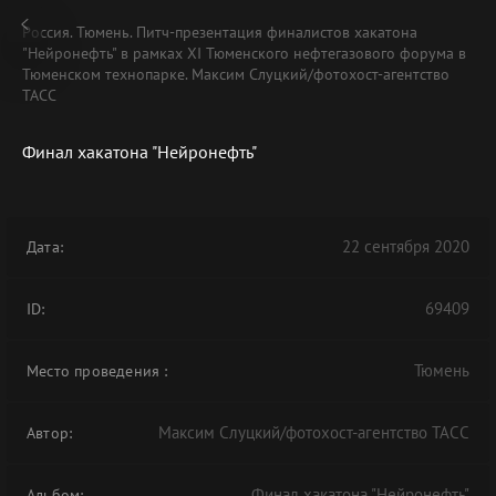
Россия. Тюмень. Питч-презентация финалистов хакатона
"Нейронефть" в рамках XI Тюменского нефтегазового форума в
Тюменском технопарке. Максим Слуцкий/фотохост-агентство
ТАСС
Финал хакатона "Нейронефть"
22 сентября 2020
Дата:
69409
ID:
Тюмень
Место проведения
:
Максим Слуцкий/фотохост-агентство ТАСС
Автор:
Финал хакатона "Нейронефть"
Альбом: