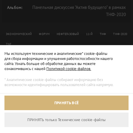
Панельная дискуссия "Актив будущего" в рамках
Альбом:
ТНФ-2020
ЭКОНОМИЧЕСКИЙ
ФОРУМ
НЕФТЕГАЗОВЫЙ
11-Й
ТНФ
ТНФ-2020
TNF
Мы используем технические и аналитические* cookie-файлы
для сбора информации и улучшения работоспособности нашего
сайта. Узнать больше об обработке данных вы можете
ознакомившись с нашей
Политикой cookie-файлов.
* Аналитические cookie-файлы собирают информацию без
возможности идентифицировать пользователей сайта напрямую.
ПРИНЯТЬ ВСЁ
ПРИНЯТЬ только Технические сookie-файлы