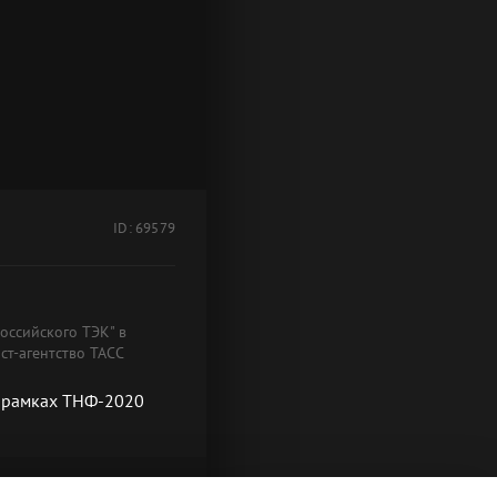
ID: 69579
оссийского ТЭК" в
ст-агентство ТАСС
в рамках ТНФ-2020