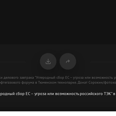
ки делового завтрака "Углеродный сбор ЕС – угроза или возможность р
ефтегазового форума в Тюменском технопарке. Донат Сорокин/фотохо
еродный сбор ЕС – угроза или возможность российского ТЭК" 