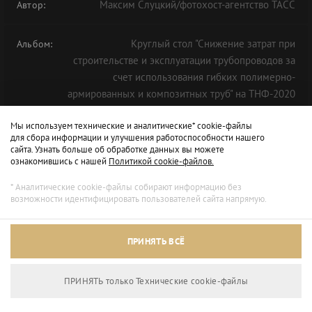
Максим Слуцкий/фотохост-агентство ТАСС
Автор:
Круглый стол "Снижение затрат при
Альбом:
строительстве и эксплуатации трубопроводов за
счет использования гибких полимерно-
армированных и композитных труб" на ТНФ-2020
Мы используем технические и аналитические* cookie-файлы
для сбора информации и улучшения работоспособности нашего
сайта. Узнать больше об обработке данных вы можете
ознакомившись с нашей
Политикой cookie-файлов.
* Аналитические cookie-файлы собирают информацию без
возможности идентифицировать пользователей сайта напрямую.
ПРИНЯТЬ ВСЁ
ПРИНЯТЬ только Технические сookie-файлы