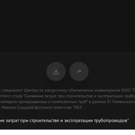
й специалист Центра по ресурсному обеспечению инжиниринга ООО "
лого стола "Снижение затрат при строительстве и эксплуатации труб
олимерно-армированных и композитных труб" в рамках XI Тюменског
. Максим Слуцкий/фотохост-агентство ТАСС
ие затрат при строительстве и эксплуатации трубопроводов"