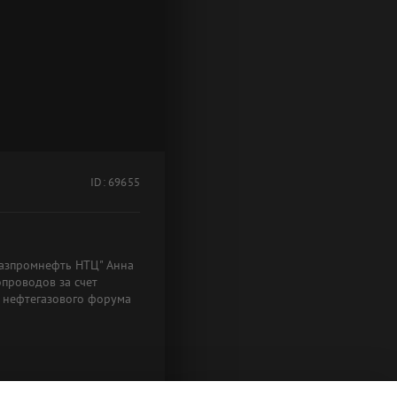
ID: 69655
Газпромнефть НТЦ" Анна
опроводов за счет
о нефтегазового форума