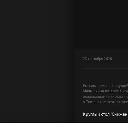
23 сентября 2020
Россия. Тюмень. Ведущи
Малышкина во время круг
использования гибких п
в Тюменском технопарке
Круглый стол "Снижен