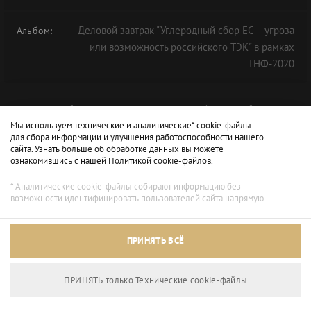
Деловой завтрак "Углеродный сбор ЕС – угроза
Альбом:
или возможность российского ТЭК" в рамках
ТНФ-2020
ЭКОНОМИЧЕСКИЙ
ФОРУМ
НЕФТЕГАЗОВЫЙ
11-Й
ТНФ
Мы используем технические и аналитические* cookie-файлы
ТНФ-2020
для сбора информации и улучшения работоспособности нашего
сайта. Узнать больше об обработке данных вы можете
ознакомившись с нашей
Политикой cookie-файлов.
* Аналитические cookie-файлы собирают информацию без
возможности идентифицировать пользователей сайта напрямую.
ПРИНЯТЬ ВСЁ
ПРИНЯТЬ только Технические сookie-файлы