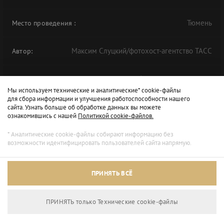
Тюмень
Место проведения
:
Максим Слуцкий/фотохост-агентство ТАСС
Автор:
Круглый стол "Обустройство наземной
Альбом:
Мы используем технические и аналитические* cookie-файлы
инфраструктуры месторождений" в рамках
для сбора информации и улучшения работоспособности нашего
ТНФ-2020
сайта. Узнать больше об обработке данных вы можете
ознакомившись с нашей
Политикой cookie-файлов.
* Аналитические cookie-файлы собирают информацию без
возможности идентифицировать пользователей сайта напрямую.
ПРИНЯТЬ ВСЁ
ПРИНЯТЬ только Технические сookie-файлы