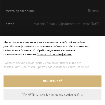
Тюмень
Место проведения
:
Максим Слуцкий/фотохост-агентство ТАСС
Автор:
Круглый стол "Обустройство наземной
Альбом:
Мы используем технические и аналитические* cookie-файлы
инфраструктуры месторождений" в рамках
для сбора информации и улучшения работоспособности нашего
ТНФ-2020
сайта. Узнать больше об обработке данных вы можете
ознакомившись с нашей
Политикой cookie-файлов.
* Аналитические cookie-файлы собирают информацию без
возможности идентифицировать пользователей сайта напрямую.
ПРИНЯТЬ ВСЁ
ПРИНЯТЬ только Технические сookie-файлы