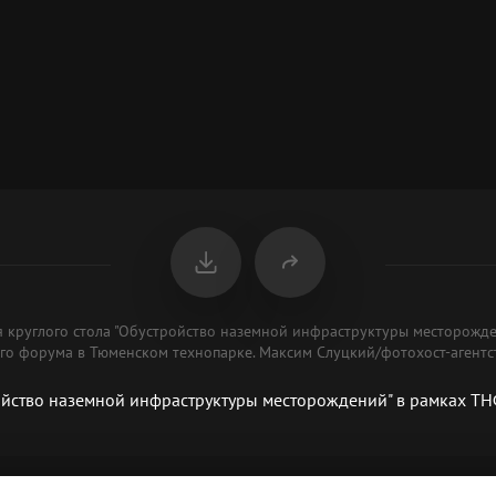
я круглого стола "Обустройство наземной инфраструктуры месторожде
го форума в Тюменском технопарке. Максим Слуцкий/фотохост-агентс
ройство наземной инфраструктуры месторождений" в рамках Т