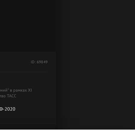
ID: 69849
ний" в рамках XI
тво ТАСС
НФ-2020