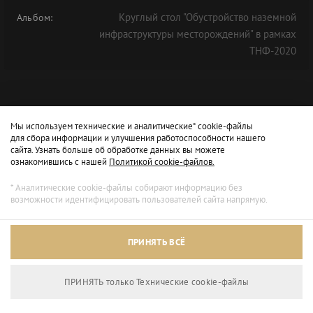
Круглый стол "Обустройство наземной
Альбом:
инфраструктуры месторождений" в рамках
ТНФ-2020
Мы используем технические и аналитические* cookie-файлы
для сбора информации и улучшения работоспособности нашего
сайта. Узнать больше об обработке данных вы можете
ознакомившись с нашей
Политикой cookie-файлов.
* Аналитические cookie-файлы собирают информацию без
возможности идентифицировать пользователей сайта напрямую.
ПРИНЯТЬ ВСЁ
ПРИНЯТЬ только Технические сookie-файлы