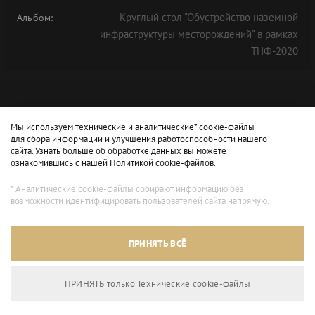
Круглый стол "Обустройство наземной
Альбом:
инфраструктуры месторождений" в рамках
ТНФ-2020
Мы используем технические и аналитические* cookie-файлы
для сбора информации и улучшения работоспособности нашего
сайта. Узнать больше об обработке данных вы можете
ознакомившись с нашей
Политикой cookie-файлов.
* Аналитические cookie-файлы собирают информацию без
возможности идентифицировать пользователей сайта напрямую.
ПРИНЯТЬ ВСЁ
ПРИНЯТЬ только Технические сookie-файлы