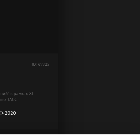
ID: 69925
ний" в рамках XI
тво ТАСС
НФ-2020