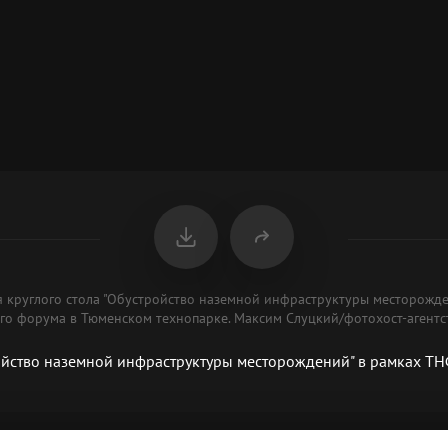
я круглого стола "Обустройство наземной инфраструктуры месторожде
го форума в Тюменском технопарке. Максим Слуцкий/фотохост-агентс
ройство наземной инфраструктуры месторождений" в рамках Т