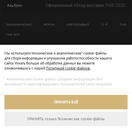
Официальный обход выставки ТНФ-2020
Альбом:
ЭКОНОМИЧЕСКИЙ
ФОРУМ
НЕФТЕГАЗОВЫЙ
11-Й
ТНФ
ТНФ-2020
Мы используем технические и аналитические* cookie-файлы
для сбора информации и улучшения работоспособности нашего
сайта. Узнать больше об обработке данных вы можете
ознакомившись с нашей
Политикой cookie-файлов.
* Аналитические cookie-файлы собирают информацию без
возможности идентифицировать пользователей сайта напрямую.
ПРИНЯТЬ ВСЁ
ПРИНЯТЬ только Технические сookie-файлы