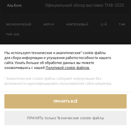
Официальный обход выставки ТНФ-2020
Альбом:
ЭКОНОМИЧЕСКИЙ
ФОРУМ
НЕФТЕГАЗОВЫЙ
11-Й
ТНФ
ТНФ-2020
Мы используем технические и аналитические* cookie-файлы
для сбора информации и улучшения работоспособности нашего
сайта. Узнать больше об обработке данных вы можете
ознакомившись с нашей
Политикой cookie-файлов.
* Аналитические cookie-файлы собирают информацию без
возможности идентифицировать пользователей сайта напрямую.
ПРИНЯТЬ ВСЁ
ПРИНЯТЬ только Технические сookie-файлы