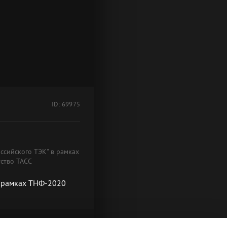
ID: 69975
оссийского ТЭК" в рамках
тство ТАСС
в рамках ТНФ-2020