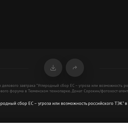
я делового завтрака "Углеродный сбор ЕС – угроза или возможность р
ового форума в Тюменском технопарке. Донат Сорокин/фотохост-аген
еродный сбор ЕС – угроза или возможность российского ТЭК" 