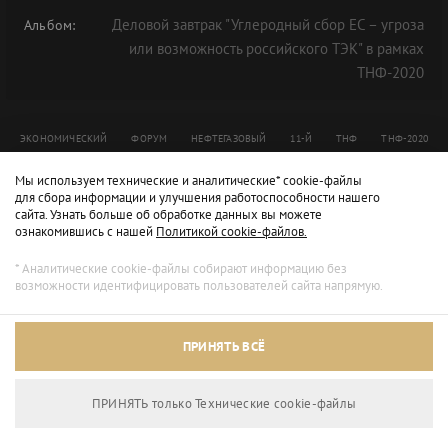
Деловой завтрак "Углеродный сбор ЕС – угроза
Альбом:
или возможность российского ТЭК" в рамках
ТНФ-2020
ЭКОНОМИЧЕСКИЙ
ФОРУМ
НЕФТЕГАЗОВЫЙ
11-Й
ТНФ
ТНФ-2020
ФЕДОР
ТЕПЛЯКОВ
Мы используем технические и аналитические* cookie-файлы
для сбора информации и улучшения работоспособности нашего
сайта. Узнать больше об обработке данных вы можете
ознакомившись с нашей
Политикой cookie-файлов.
* Аналитические cookie-файлы собирают информацию без
возможности идентифицировать пользователей сайта напрямую.
ПРИНЯТЬ ВСЁ
ПРИНЯТЬ только Технические сookie-файлы