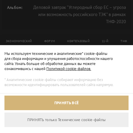
Деловой завтрак "Углеродный сбор ЕС – угроза
Альбом:
или возможность российского ТЭК" в рамках
ТНФ-2020
ЭКОНОМИЧЕСКИЙ
ФОРУМ
НЕФТЕГАЗОВЫЙ
11-Й
ТНФ
ТНФ-2020
Мы используем технические и аналитические* cookie-файлы
для сбора информации и улучшения работоспособности нашего
сайта. Узнать больше об обработке данных вы можете
ознакомившись с нашей
Политикой cookie-файлов.
* Аналитические cookie-файлы собирают информацию без
возможности идентифицировать пользователей сайта напрямую.
ПРИНЯТЬ ВСЁ
ПРИНЯТЬ только Технические сookie-файлы