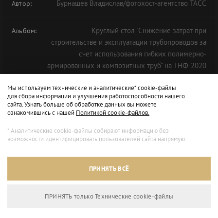
Бурнашев Владислав/фотохост-агентство ТАСС
Автор:
Круглый стол "Снижение затрат при
Альбом:
строительстве и эксплуатации трубопроводов за
счет использования гибких полимерно-
армированных и композитных труб" на ТНФ-2020
Мы используем технические и аналитические* cookie-файлы
для сбора информации и улучшения работоспособности нашего
сайта. Узнать больше об обработке данных вы можете
ознакомившись с нашей
Политикой cookie-файлов.
* Аналитические cookie-файлы собирают информацию без
возможности идентифицировать пользователей сайта напрямую.
ПРИНЯТЬ ВСЁ
ПРИНЯТЬ только Технические сookie-файлы