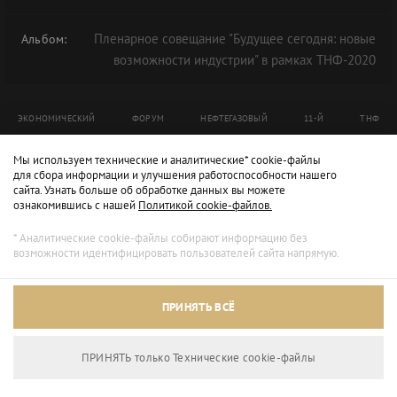
Пленарное совещание "Будущее сегодня: новые
Альбом:
возможности индустрии" в рамках ТНФ-2020
ЭКОНОМИЧЕСКИЙ
ФОРУМ
НЕФТЕГАЗОВЫЙ
11-Й
ТНФ
ТНФ-2020
Мы используем технические и аналитические* cookie-файлы
для сбора информации и улучшения работоспособности нашего
сайта. Узнать больше об обработке данных вы можете
ознакомившись с нашей
Политикой cookie-файлов.
* Аналитические cookie-файлы собирают информацию без
возможности идентифицировать пользователей сайта напрямую.
ПРИНЯТЬ ВСЁ
ПРИНЯТЬ только Технические сookie-файлы