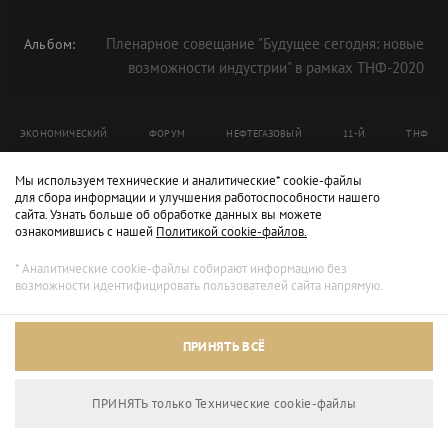
Пленарное совещание "Будущее сегодня: новые
Альбом:
возможности индустрии" в рамках ТНФ-2020
ЭКОНОМИЧЕСКИЙ
ФОРУМ
НЕФТЕГАЗОВЫЙ
11-Й
ТНФ
ТНФ-2020
Мы используем технические и аналитические* cookie-файлы
для сбора информации и улучшения работоспособности нашего
сайта. Узнать больше об обработке данных вы можете
ознакомившись с нашей
Политикой cookie-файлов.
* Аналитические cookie-файлы собирают информацию без
возможности идентифицировать пользователей сайта напрямую.
ПРИНЯТЬ ВСЁ
ПРИНЯТЬ только Технические сookie-файлы