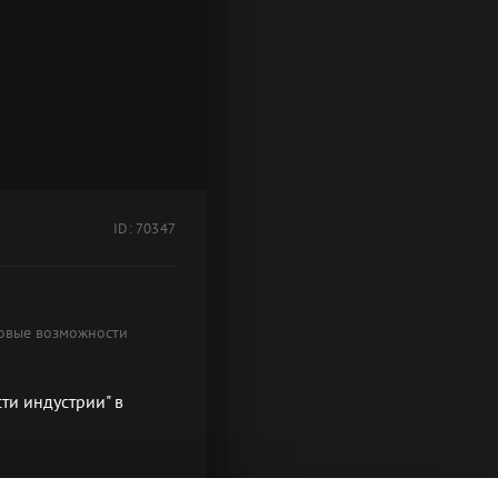
ID: 70347
новые возможности
ти индустрии" в