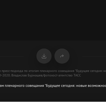
я пресс-подхода по итогам пленарного совещания "Будущее сегодня: 
Ф-2020. Владислав Бурнашев/фотохост-агентство ТАСС
ам пленарного совещания "Будущее сегодня: новые возможнос