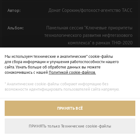
Донат Сорокин/фотохост-агентство ТАСС
Автор:
Панельная сессия "Ключевые приоритеты
Альбом:
технологического развития нефтегазового
комплекса" в рамках ТНФ-2020
Мы используем технические и аналитические* cookie-файлы
для сбора информации и улучшения работоспособности нашего
сайта. Узнать больше об обработке данных вы можете
ознакомившись с нашей
Политикой cookie-файлов.
* Аналитические cookie-файлы собирают информацию без
возможности идентифицировать пользователей сайта напрямую.
ПРИНЯТЬ ВСЁ
ПРИНЯТЬ только Технические сookie-файлы