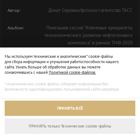
Донат Сорокин/фотохост-агентство ТАСС
Автор:
Панельная сессия "Ключевые приоритеты
Альбом:
технологического развития нефтегазового
комплекса" в рамках ТНФ-2020
Мы используем технические и аналитические* cookie-файлы
для сбора информации и улучшения работоспособности нашего
сайта. Узнать больше об обработке данных вы можете
ознакомившись с нашей
Политикой cookie-файлов.
* Аналитические cookie-файлы собирают информацию без
возможности идентифицировать пользователей сайта напрямую.
ПРИНЯТЬ ВСЁ
ПРИНЯТЬ только Технические сookie-файлы