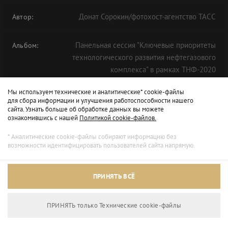
Донат Сорокин/фотохост-агентство ТАСС
Автор:
Панельная сессия "Ключевые приоритеты
Альбом:
технологического развития нефтегазового
комплекса" в рамках ТНФ-2020
Мы используем технические и аналитические* cookie-файлы
для сбора информации и улучшения работоспособности нашего
сайта. Узнать больше об обработке данных вы можете
ознакомившись с нашей
Политикой cookie-файлов.
* Аналитические cookie-файлы собирают информацию без
возможности идентифицировать пользователей сайта напрямую.
ПРИНЯТЬ ВСЁ
ПРИНЯТЬ только Технические сookie-файлы