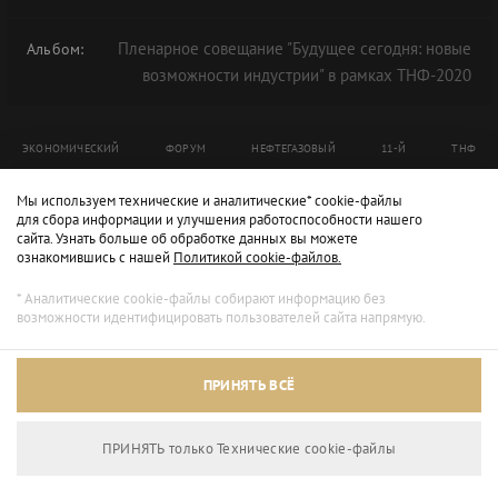
Пленарное совещание "Будущее сегодня: новые
Альбом:
возможности индустрии" в рамках ТНФ-2020
ЭКОНОМИЧЕСКИЙ
ФОРУМ
НЕФТЕГАЗОВЫЙ
11-Й
ТНФ
ТНФ-2020
Мы используем технические и аналитические* cookie-файлы
для сбора информации и улучшения работоспособности нашего
сайта. Узнать больше об обработке данных вы можете
ознакомившись с нашей
Политикой cookie-файлов.
* Аналитические cookie-файлы собирают информацию без
возможности идентифицировать пользователей сайта напрямую.
ПРИНЯТЬ ВСЁ
ПРИНЯТЬ только Технические сookie-файлы