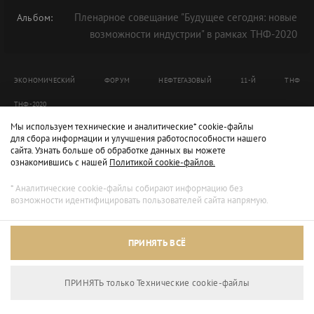
Пленарное совещание "Будущее сегодня: новые
Альбом:
возможности индустрии" в рамках ТНФ-2020
ЭКОНОМИЧЕСКИЙ
ФОРУМ
НЕФТЕГАЗОВЫЙ
11-Й
ТНФ
ТНФ-2020
Мы используем технические и аналитические* cookie-файлы
для сбора информации и улучшения работоспособности нашего
сайта. Узнать больше об обработке данных вы можете
ознакомившись с нашей
Политикой cookie-файлов.
* Аналитические cookie-файлы собирают информацию без
возможности идентифицировать пользователей сайта напрямую.
ПРИНЯТЬ ВСЁ
ПРИНЯТЬ только Технические сookie-файлы