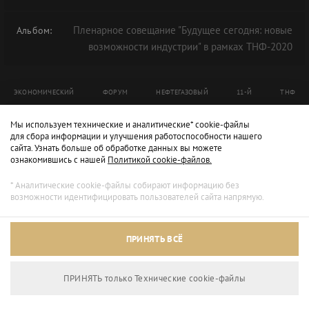
Пленарное совещание "Будущее сегодня: новые
Альбом:
возможности индустрии" в рамках ТНФ-2020
ЭКОНОМИЧЕСКИЙ
ФОРУМ
НЕФТЕГАЗОВЫЙ
11-Й
ТНФ
ТНФ-2020
Мы используем технические и аналитические* cookie-файлы
для сбора информации и улучшения работоспособности нашего
сайта. Узнать больше об обработке данных вы можете
ознакомившись с нашей
Политикой cookie-файлов.
* Аналитические cookie-файлы собирают информацию без
возможности идентифицировать пользователей сайта напрямую.
ПРИНЯТЬ ВСЁ
ПРИНЯТЬ только Технические сookie-файлы