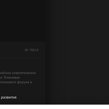
ID: 70513
сийское энергетическое
ии "Ключевые
фтегазового форума в
 развития