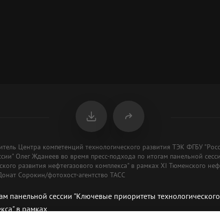
дитель Центра компетенций технологического развития ТЭК ФГБУ "Рос
ссии" Олег Жданеев во время пресс-подхода по итогам панельной сесс
ского развития нефтегазового комплекса" в рамках XI Тюменского не
Донат Сорокин/фотохост-агентство ТАСС
ам панельной сессии "Ключевые приоритеты технологического
кса" в рамках