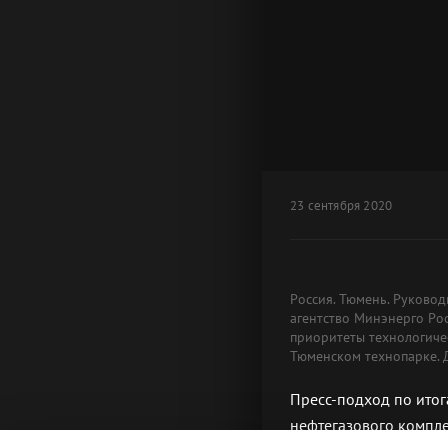
23 сентября 2020
Россия. Тюмень. Руково
агентство Минэнерго Ро
приоритеты технологиче
Тюменском технопарке. 
Пресс-подход по итог
нефтегазового компле