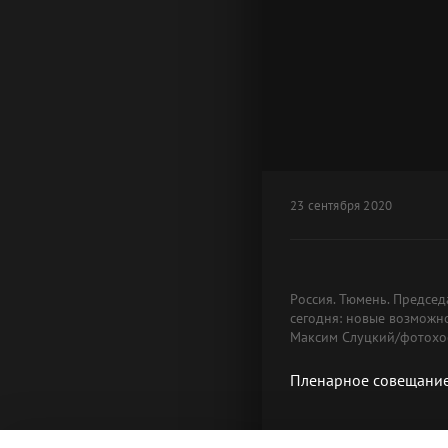
23 сентября 2020
Россия. Тюмень. Предсе
сегодня: новые возможн
Максим Слуцкий/фотохос
Пленарное совещание