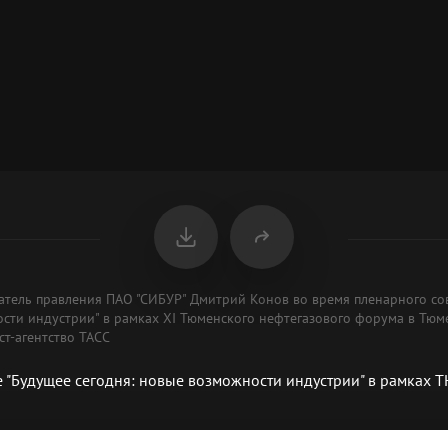
датель правления ПАО "СИБУР" Дмитрий Конов во время пленарного с
ости индустрии" в рамках XI Тюменского нефтегазового форума в Тюм
т-агентство ТАСС
 "Будущее сегодня: новые возможности индустрии" в рамках 