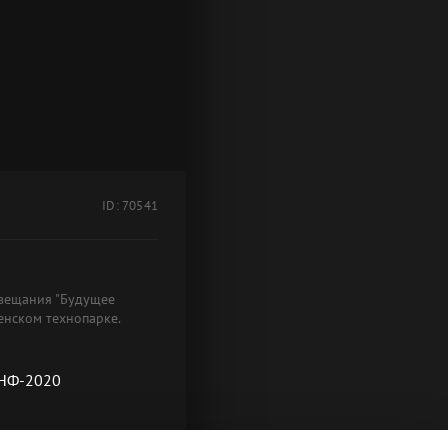
ID: 70541
овещания "Будущее
енском технопарке.
ТНФ-2020