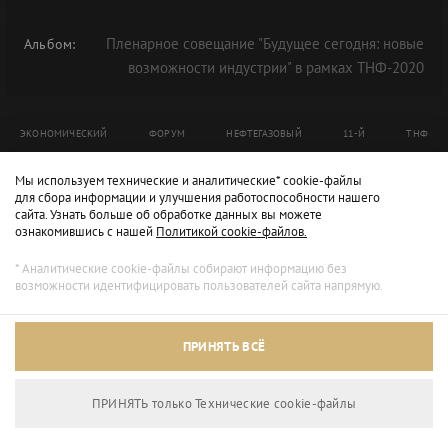
Пленарное совещание "Будущее сегодня: новые
Альбом:
возможности индустрии" в рамках ТНФ-2020
ЭКОНОМИЧЕСКИЙ
ФОРУМ
НЕФТЕГАЗОВЫЙ
11-Й
ТНФ
ТНФ-2020
Мы используем технические и аналитические* cookie-файлы
для сбора информации и улучшения работоспособности нашего
сайта. Узнать больше об обработке данных вы можете
ознакомившись с нашей
Политикой cookie-файлов.
* Аналитические cookie-файлы собирают информацию без
возможности идентифицировать пользователей сайта напрямую.
ПРИНЯТЬ ВСЁ
ПРИНЯТЬ только Технические сookie-файлы