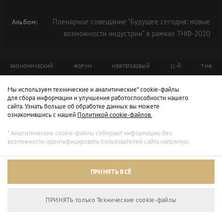
Пленарное совещание "Будущее сегодня: новые
Альбом:
возможности индустрии" в рамках ТНФ-2020
ЭКОНОМИЧЕСКИЙ
ФОРУМ
НЕФТЕГАЗОВЫЙ
11-Й
ТНФ
ТНФ-2020
Мы используем технические и аналитические* cookie-файлы
для сбора информации и улучшения работоспособности нашего
сайта. Узнать больше об обработке данных вы можете
ознакомившись с нашей
Политикой cookie-файлов.
* Аналитические cookie-файлы собирают информацию без
возможности идентифицировать пользователей сайта напрямую.
ПРИНЯТЬ ВСЁ
ПРИНЯТЬ только Технические сookie-файлы